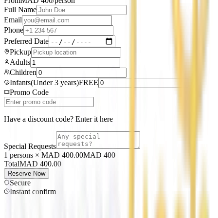
From
MAD
400
/person
Full Name
Email
Phone
Preferred Date
Pickup
Adults
Children
Infants
(
Under 3 years
)
FREE
Promo Code
Have a discount code? Enter it here
Special Requests
1 persons × MAD 400.00
MAD
400
Total
MAD
400.00
Reserve Now
Secure
Instant confirm