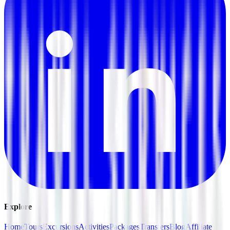
Explore
Home
Tours
Excursions
Activities
Packages
Transfers
Blog
Affiliate