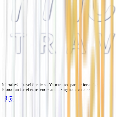
Marrakesh Travel Services - Your trusted partner for authentic
Moroccan travel experiences and luxury transportation.