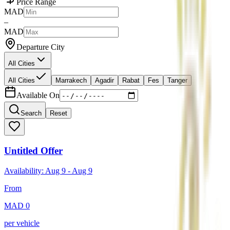
Price Range
MAD
–
MAD
Departure City
All Cities
All Cities
Marrakech
Agadir
Rabat
Fes
Tanger
Available On
Search
Reset
Untitled Offer
Availability:
Aug 9
-
Aug 9
From
MAD
0
per vehicle