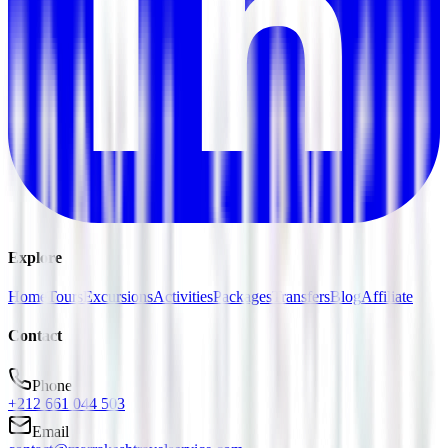
Explore
Home
Tours
Excursions
Activities
Packages
Transfers
Blog
Affiliate
Contact
Phone
+212 661 044 503
Email