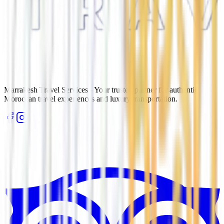
Marrakesh Travel Services - Your trusted partner for authentic
Moroccan travel experiences and luxury transportation.