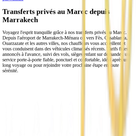
Transferts privés au Maroc depuis
Marrakech
Voyagez l'esprit tranquille grâce à nos transferts privés au Maroc.
Depuis l'aéroport de Marrakech-Ménara ou vers Fès, Casablanca,
Ouarzazate et les autres villes, nos chauffeurs vous accueillent et
vous conduisent dans des véhicules climatisés récents. Tarifs fixes
annoncés à l'avance, suivi des vols, sièges enfant sur demande : un
service porte-à-porte fiable, ponctuel et confortable, idéal après un
long voyage ou pour rejoindre votre prochaine étape en toute
sérénité.